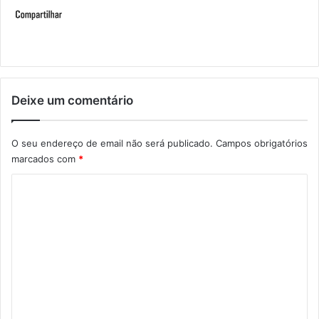
Deixe um comentário
O seu endereço de email não será publicado.
Campos obrigatórios
marcados com
*
C
o
m
e
n
t
á