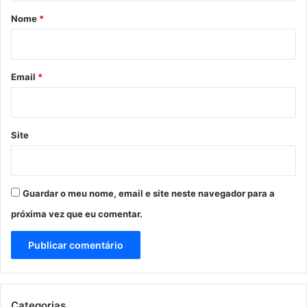
r
Nome
*
i
o
*
Email
*
Site
Guardar o meu nome, email e site neste navegador para a
próxima vez que eu comentar.
Categorias