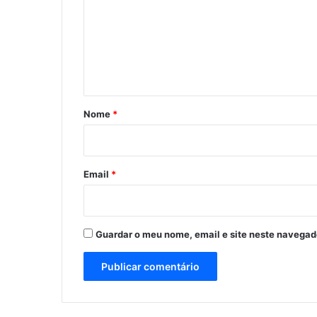
m
e
n
t
á
r
Nome
*
i
o
*
Email
*
Guardar o meu nome, email e site neste navegad