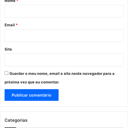
Nome
*
i
o
*
Email
*
Site
Guardar o meu nome, email e site neste navegador para a
próxima vez que eu comentar.
Categorias