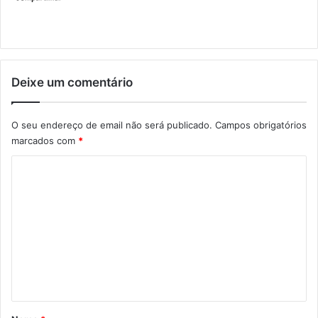
Deixe um comentário
O seu endereço de email não será publicado.
Campos obrigatórios
marcados com
*
C
o
m
e
n
t
á
r