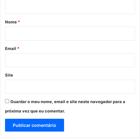
t
á
r
Nome
*
i
o
*
Email
*
Site
Guardar o meu nome, email e site neste navegador para a
próxima vez que eu comentar.