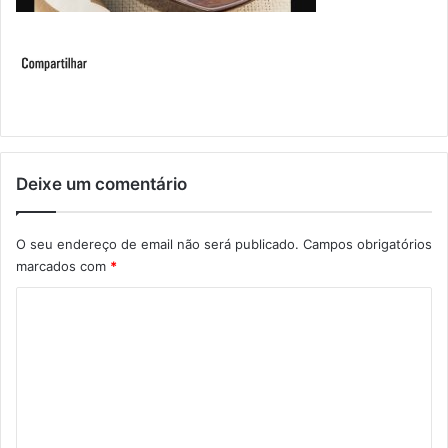
Deixe um comentário
O seu endereço de email não será publicado.
Campos obrigatórios
marcados com
*
C
o
m
e
n