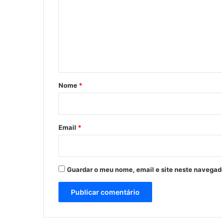
m
e
n
t
á
r
Nome
*
i
o
*
Email
*
Guardar o meu nome, email e site neste navegad